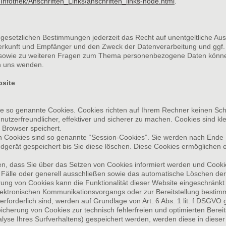
Infothek/Anschriften_Links/anschriften_links-node.html
.
esetzlichen Bestimmungen jederzeit das Recht auf unentgeltliche Aus
kunft und Empfänger und den Zweck der Datenverarbeitung und ggf. e
 sowie zu weiteren Fragen zum Thema personenbezogene Daten können 
 uns wenden.
bsite
ise so genannte Cookies. Cookies richten auf Ihrem Rechner keinen Sch
utzerfreundlicher, effektiver und sicherer zu machen. Cookies sind kle
 Browser speichert.
 Cookies sind so genannte “Session-Cookies”. Sie werden nach Ende 
dgerät gespeichert bis Sie diese löschen. Diese Cookies ermöglichen 
en, dass Sie über das Setzen von Cookies informiert werden und Cookies
Fälle oder generell ausschließen sowie das automatische Löschen de
erung von Cookies kann die Funktionalität dieser Website eingeschränkt 
lektronischen Kommunikationsvorgangs oder zur Bereitstellung bestim
erforderlich sind, werden auf Grundlage von Art. 6 Abs. 1 lit. f DSGVO 
icherung von Cookies zur technisch fehlerfreien und optimierten Bereit
alyse Ihres Surfverhaltens) gespeichert werden, werden diese in diese