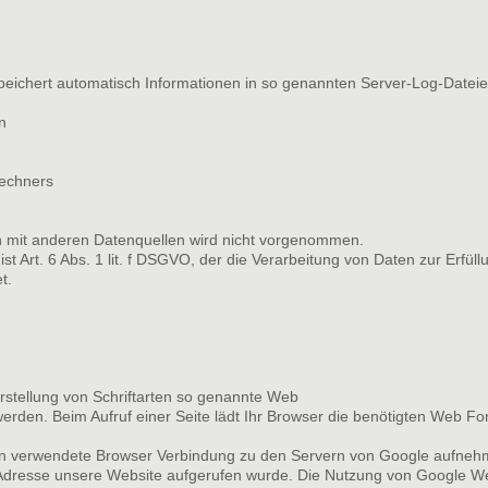
peichert automatisch Informationen in so genannten Server-Log-Dateie
n
echners
 mit anderen Datenquellen wird nicht vorgenommen.
st Art. 6 Abs. 1 lit. f DSGVO, der die Verarbeitung von Daten zur Erfül
t.
arstellung von Schriftarten so genannte Web
 werden. Beim Aufruf einer Seite lädt Ihr Browser die benötigten Web F
 verwendete Browser Verbindung zu den Servern von Google aufnehm
-Adresse unsere Website aufgerufen wurde. Die Nutzung von Google Web