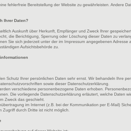
eine fehlerfreie Bereitstellung der Website zu gewährleisten. Andere D
h Ihrer Daten?
geltlich Auskunft über Herkunft, Empfänger und Zweck Ihrer gespeich
cht, die Berichtigung, Sperrung oder Löschung dieser Daten zu verlan
n Sie sich jederzeit unter der im Impressum angegebenen Adresse a
uständigen Aufsichtsbehörde zu.
tinformationen
den Schutz Ihrer persönlichen Daten sehr ernst. Wir behandeln Ihre p
atenschutzvorschriften sowie dieser Datenschutzerklärung.
werden verschiedene personenbezogene Daten erhoben. Personenbezo
önnen. Die vorliegende Datenschutzerklärung erläutert, welche Daten wi
hem Zweck das geschieht.
nübertragung im Internet (z.B. bei der Kommunikation per E-Mail) Sich
Zugriff durch Dritte ist nicht möglich.
e
enverarbeitung auf dieser Website ist: